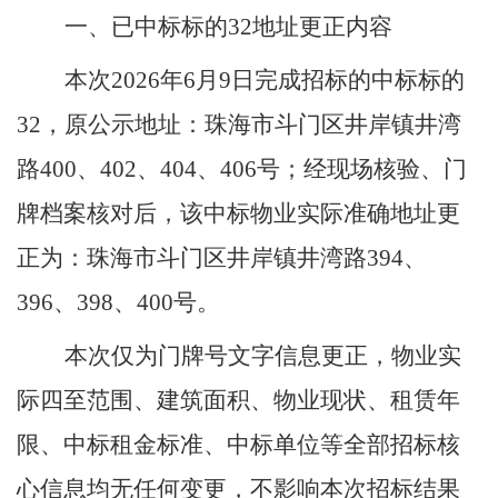
一、已中标标的
32
地址更正内容
本次
2026
年
6
月
9
日完成招标的中标标的
32
，原公示地址：珠海市斗门区井岸镇井湾
路
400
、
402
、
404
、
406
号；经现场核验、门
牌档案核对后，该中标物业实际准确地址更
正为：珠海市斗门区井岸镇井湾路
394
、
396
、
398
、
400
号。
本次仅为门牌号文字信息更正，物业实
际四至范围、建筑面积、物业现状、租赁年
限、中标租金标准、中标单位等全部招标核
心信息均无任何变更，不影响本次招标结果