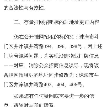
的合法性与有效性。
二、存量挂网招租标的
31
地址
更正内容
仍在公开挂网招租的标的
31
：珠海市斗
门区井岸镇井湾路
394
、
396
、
398
号，因上述
门牌号混淆问题，为实现沿街物业门牌信息
一一对应、消除公众招商信息误导，现将该
条挂网招租标的地址同步修改为：珠海市斗
门区井岸镇井湾路
402
、
404
、
406
号。
如果您有任何疑问或需要进一步的信
息，请随时与我们联系。