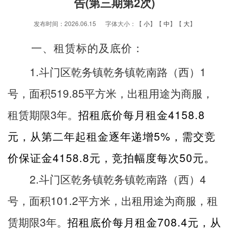
告(第三期第2次)
发布时间：2026.06.15 字体大小：【
小
】【
中
】【
大
】
一、租赁标的及底价：
1.
1
斗门区乾务镇乾务镇乾南路（西）
519.85
号，面积
平方米，出租用途为商服，
3
4158.8
租赁期限
年。
招租底价每月租金
5%
元，从第二年起租金逐年递增
，需交竞
4158.8
50
价保证金
元，竞拍幅度每次
元。
2.
4
斗门区乾务镇乾务镇乾南路（西）
101.2
号，面积
平方米，出租用途为商服，租
3
708.4
赁期限
年。
招租底价每月租金
元，从