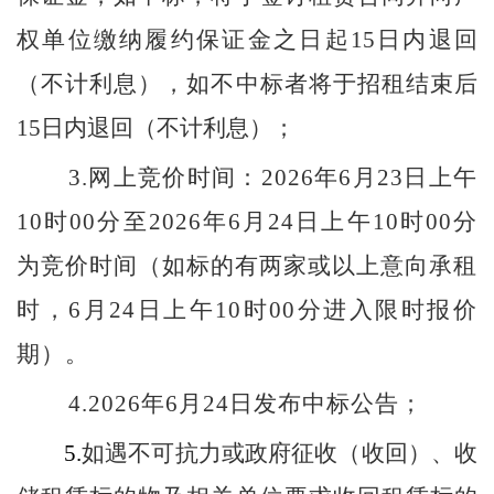
权单位缴纳履约保证金之日起
15
日内退回
（不计利息），如不中标者将于招租结束后
15
日内退回（不计利息）；
3.
网上竞价时间：
2026
年
6
月
23
日上午
10
时
00
分至
2026
年
6
月
24
日上午
10
时
00
分
为竞价时间（如标的有两家或以上意向承租
时，
6
月
24
日上午
10
时
00
分进入限时报价
期）。
4.2026
年
6
月
24
日发布中标公告；
5.
如遇不可抗力或政府征收（收回）、收