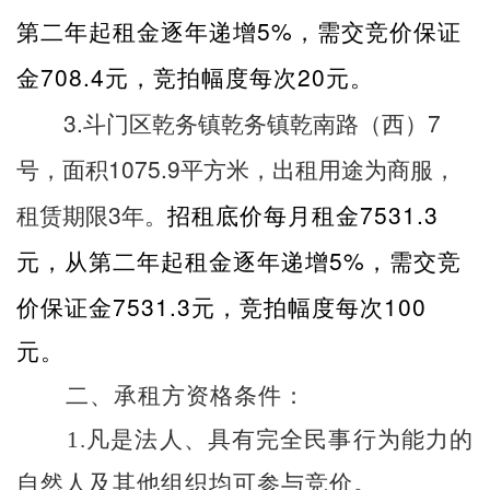
5%
第二年起租金逐年递增
，需交竞价保证
708.4
20
金
元，竞拍幅度每次
元。
3.
7
斗门区乾务镇乾务镇乾南路（西）
1075.9
号，面积
平方米，出租用途为商服，
3
7531.3
租赁期限
年。
招租底价每月租金
5%
元，从第二年起租金逐年递增
，需交竞
7531.3
100
价保证金
元，竞拍幅度每次
元。
二、承租方资格条件：
1.
凡是法人、具有完全民事行为能力的
自然人及其他组织均可参与竞价。